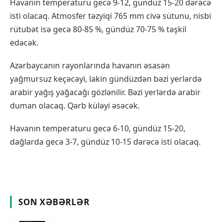
Havanın temperaturu gecə 9-12, gündüz 15-20 dərəcə
isti olacaq. Atmosfer təzyiqi 765 mm civə sütunu, nisbi
rütubət isə gecə 80-85 %, gündüz 70-75 % təşkil
edəcək.
Azərbaycanın rayonlarında havanın əsasən
yağmursuz keçəcəyi, lakin gündüzdən bəzi yerlərdə
arabir yağış yağacağı gözlənilir. Bəzi yerlərdə arabir
duman olacaq. Qərb küləyi əsəcək.
Havanın temperaturu gecə 6-10, gündüz 15-20,
dağlarda gecə 3-7, gündüz 10-15 dərəcə isti olacaq.
SON XƏBƏRLƏR