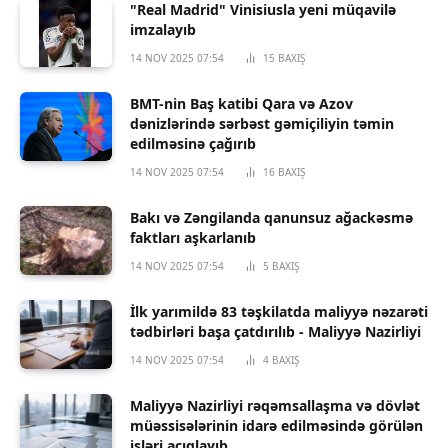
"Real Madrid" Vinisiusla yeni müqavilə
imzalayıb
14 NOV 2025 07:54
15
BAXIŞ
BMT-nin Baş katibi Qara və Azov
dənizlərində sərbəst gəmiçiliyin təmin
edilməsinə çağırıb
14 NOV 2025 07:54
16
BAXIŞ
Bakı və Zəngilanda qanunsuz ağackəsmə
faktları aşkarlanıb
14 NOV 2025 07:54
5
BAXIŞ
İlk yarımildə 83 təşkilatda maliyyə nəzarəti
tədbirləri başa çatdırılıb - Maliyyə Nazirliyi
14 NOV 2025 07:54
4
BAXIŞ
Maliyyə Nazirliyi rəqəmsallaşma və dövlət
müəssisələrinin idarə edilməsində görülən
işləri açıqlayıb