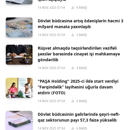
14 NOV 2025 07:54
4
BAXIŞ
Dövlət büdcəsinə artıq ödənişlərin həcmi 3
milyard manata yaxınlaşıb
14 NOV 2025 07:54
3
BAXIŞ
Rüşvət almaqda təqsirləndirilən vəzifəli
şəxslər barəsində cinayət işi məhkəməyə
göndərilib
14 NOV 2025 07:54
4
BAXIŞ
"PAŞA Holding" 2025-ci ildə start verdiyi
“Fərqindəlik” layihəsini uğurla davam
etdirir (FOTO)
14 NOV 2025 07:54
4
BAXIŞ
Dövlət büdcəsinin gəlirlərində qeyri-neft-
qaz sektorunun payı 57,3 faizə yüksəlib
14 NOV 2025 07:54
6
BAXIŞ