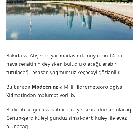
Bakıda və Abşeron yarımadasında noyabrın 14-də
hava şəraitinin dəyişkən buludlu olacağı, arabir
tutulacağı, əsasən yağmursuz keçəcəyi gözlənilir.
Bu barədə
Modeen.az
-a Milli Hidrometeorologiya
Xidmətindən məlumat verilib.
Bildirilib ki, gecə və səhər bəzi yerlərdə duman olacaq.
Cənub-şərq küləyi gündüz şimal-qərb küləyi ilə əvəz
olunacaq.