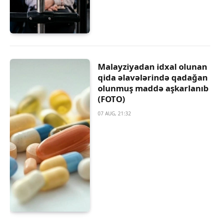
Malayziyadan idxal olunan
qida əlavələrində qadağan
olunmuş maddə aşkarlanıb
(FOTO)
07 AUG, 21:32