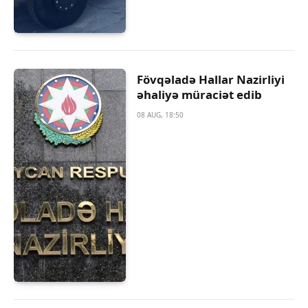
Fövqəladə Hallar Nazirliyi
əhaliyə müraciət edib
08 AUG, 18:50