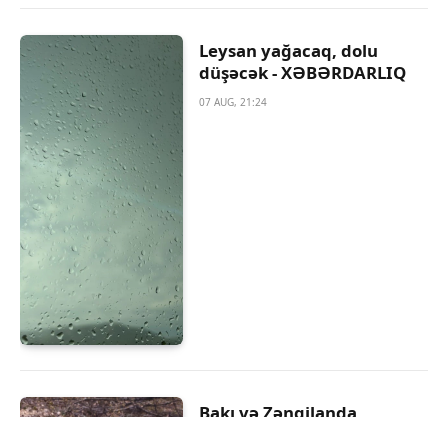
Leysan yağacaq, dolu
düşəcək - XƏBƏRDARLIQ
07 AUG, 21:24
Bakı və Zəngilanda
qanunsuz ağackəsmə