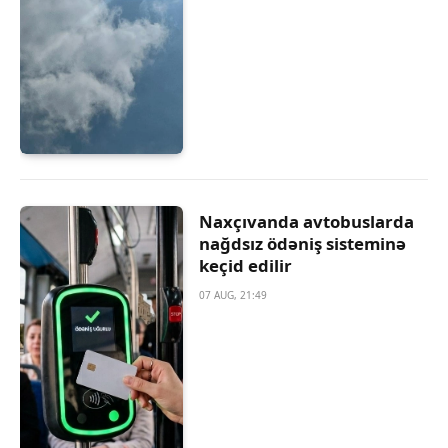
Naxçıvanda avtobuslarda
nağdsız ödəniş sisteminə
keçid edilir
07 AUG, 21:49