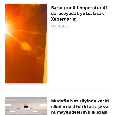
Bazar günü temperatur 41
dərəcəyədək yüksələcək -
Xəbərdarlıq
08 AUG, 18:14
Müdafiə Nazirliyində xarici
ölkələrdəki hərbi attaşe və
nümayəndələrin illik iclası