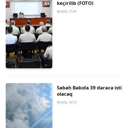
keçirilib (FOTO)
08 AUG, 17:44
Sabah Bakıda 39 dərəcə isti
olacaq
08 AUG, 16:12