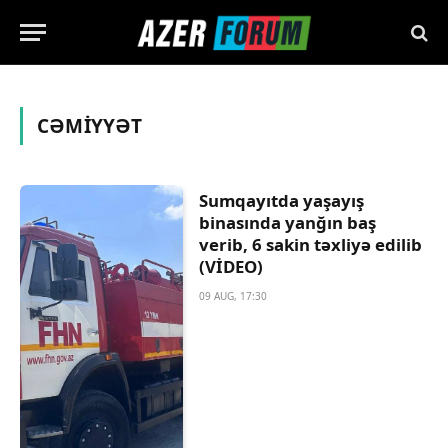
CƏMIYYƏT
Sumqayıtda yaşayış
binasında yanğın baş
verib, 6 sakin təxliyə edilib
(VİDEO)
09 AUG, 17:30