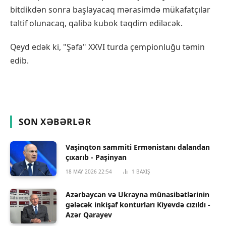
bitdikdən sonra başlayacaq mərasimdə mükafatçılar
təltif olunacaq, qalibə kubok təqdim ediləcək.
Qeyd edək ki, "Şəfa" XXVI turda çempionluğu təmin
edib.
SON XƏBƏRLƏR
Vaşinqton sammiti Ermənistanı dalandan
çıxarıb - Paşinyan
18 MAY 2026 22:54
1
BAXIŞ
Azərbaycan və Ukrayna münasibətlərinin
gələcək inkişaf konturları Kiyevdə cızıldı -
Azər Qarayev