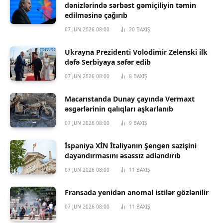
dənizlərində sərbəst gəmiçiliyin təmin
edilməsinə çağırıb
07 JUN 2026 08:00
20
BAXIŞ
Ukrayna Prezidenti Volodimir Zelenski ilk
dəfə Serbiyaya səfər edib
07 JUN 2026 08:00
8
BAXIŞ
Macarıstanda Dunay çayında Vermaxt
əsgərlərinin qalıqları aşkarlanıb
07 JUN 2026 08:00
9
BAXIŞ
İspaniya XİN İtaliyanın Şengen sazişini
dayandırmasını əsassız adlandırıb
07 JUN 2026 08:00
11
BAXIŞ
Fransada yenidən anomal istilər gözlənilir
07 JUN 2026 08:00
11
BAXIŞ