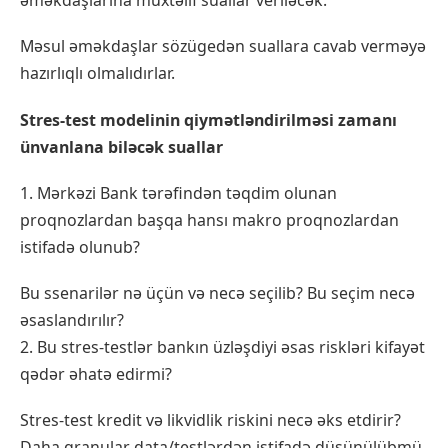
əməkdaşlarına müxtəlif suallar veriləcək.
Məsul əməkdaşlar sözügedən suallara cavab verməyə
hazırlıqlı olmalıdırlar.
Stres-test modelinin qiymətləndirilməsi zamanı
ünvanlana biləcək suallar
1. Mərkəzi Bank tərəfindən təqdim olunan
proqnozlardan başqa hansı makro proqnozlardan
istifadə olunub?
Bu ssenarilər nə üçün və necə seçilib? Bu seçim necə
əsaslandırılır?
2. Bu stres-testlər bankın üzləşdiyi əsas riskləri kifayət
qədər əhatə edirmi?
Stres-test kredit və likvidlik riskini necə əks etdirir?
Daha qranular data/testlərdən istifadə düşünülübmü,