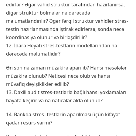
edirlər? Əgər vahid struktur tərəfindən hazırlanırsa,
digər struktur bölmələr nə dərəcədə
məlumatlandırılır? Əgər fərqli struktur vahidlər stres-
testin hazırlanmasında iştirak edirlərsə, sonda necə
koordinasiya olunur və birləşdirilir?
12. İdarə Heyəti stres-testlərin modellərindən nə
dərəcədə məlumatlıdır?
Ən son nə zaman müzakirə aparılıb? Hansı məsələlər
müzakirə olunub? Nəticəsi necə olub və hansı
müvafiq dəyişikliklər edilib?
13. Daxili audit stres-testlərlə bağlı hansı yoxlamaları
həyata keçirir və nə nəticələr əldə olunub?
14. Bankda stres- testlərin aparılması üçün kifayət
qədər resurs varmı?