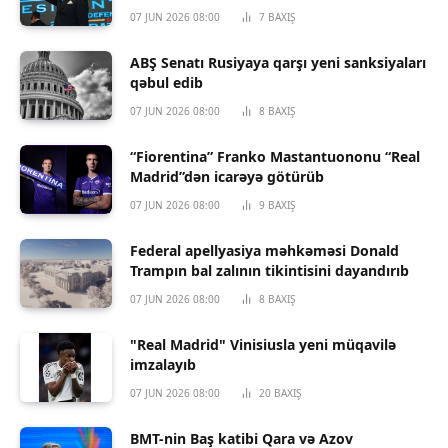
07 JUN 2026 08:00
7
BAXIŞ
ABŞ Senatı Rusiyaya qarşı yeni sanksiyaları
qəbul edib
07 JUN 2026 08:00
8
BAXIŞ
“Fiorentina” Franko Mastantuononu “Real
Madrid”dən icarəyə götürüb
07 JUN 2026 08:00
9
BAXIŞ
Federal apellyasiya məhkəməsi Donald
Trampın bal zalının tikintisini dayandırıb
07 JUN 2026 08:00
8
BAXIŞ
"Real Madrid" Vinisiusla yeni müqavilə
imzalayıb
07 JUN 2026 08:00
20
BAXIŞ
BMT-nin Baş katibi Qara və Azov