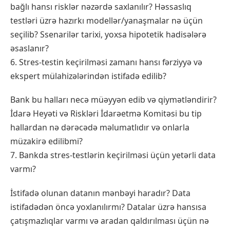
bağlı hansı risklər nəzərdə saxlanılır? Həssaslıq
testləri üzrə hazırkı modellər/yanaşmalar nə üçün
seçilib? Ssenarilər tarixi, yoxsa hipotetik hadisələrə
əsaslanır?
6. Stres-testin keçirilməsi zamanı hansı fərziyyə və
ekspert mülahizələrindən istifadə edilib?
Bank bu halları necə müəyyən edib və qiymətləndirir?
İdarə Heyəti və Riskləri İdarəetmə Komitəsi bu tip
hallardan nə dərəcədə məlumatlıdır və onlarla
müzakirə edilibmi?
7. Bankda stres-testlərin keçirilməsi üçün yetərli data
varmı?
İstifadə olunan datanın mənbəyi haradır? Data
istifadədən öncə yoxlanılırmı? Datalar üzrə hansısa
çatışmazlıqlar varmı və aradan qaldırılması üçün nə