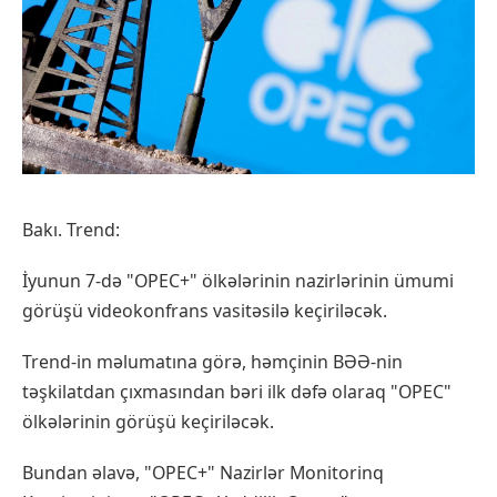
Bakı. Trend:
İyunun 7-də "OPEC+" ölkələrinin nazirlərinin ümumi
görüşü videokonfrans vasitəsilə keçiriləcək.
Trend-in məlumatına görə, həmçinin BƏƏ-nin
təşkilatdan çıxmasından bəri ilk dəfə olaraq "OPEC"
ölkələrinin görüşü keçiriləcək.
Bundan əlavə, "OPEC+" Nazirlər Monitorinq