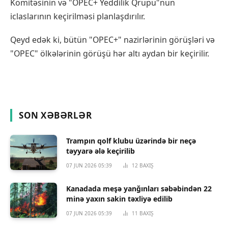
Komitəsinin və "OPEC+ Yeddilik Qrupu"nun
iclaslarının keçirilməsi planlaşdırılır.
Qeyd edək ki, bütün "OPEC+" nazirlərinin görüşləri və
"OPEC" ölkələrinin görüşü hər altı aydan bir keçirilir.
SON XƏBƏRLƏR
Trampın qolf klubu üzərində bir neçə
təyyarə ələ keçirilib
07 JUN 2026 05:39
12
BAXIŞ
Kanadada meşə yanğınları səbəbindən 22
minə yaxın sakin təxliyə edilib
07 JUN 2026 05:39
11
BAXIŞ