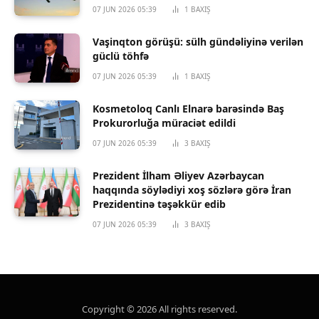
07 JUN 2026 05:39
1
BAXIŞ
Vaşinqton görüşü: sülh gündəliyinə verilən
güclü töhfə
07 JUN 2026 05:39
1
BAXIŞ
Kosmetoloq Canlı Elnarə barəsində Baş
Prokurorluğa müraciət edildi
07 JUN 2026 05:39
3
BAXIŞ
Prezident İlham Əliyev Azərbaycan
haqqında söylədiyi xoş sözlərə görə İran
Prezidentinə təşəkkür edib
07 JUN 2026 05:39
3
BAXIŞ
Copyright © 2026 All rights reserved.