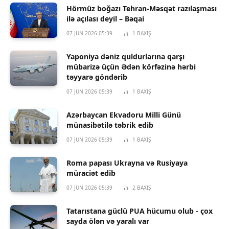
Hörmüz boğazı Tehran-Məsqət razılaşması
ilə açılası deyil – Bəqai
07 JUN 2026 05:39
1
BAXIŞ
Yaponiya dəniz quldurlarına qarşı
mübarizə üçün Ədən körfəzinə hərbi
təyyarə göndərib
07 JUN 2026 05:39
1
BAXIŞ
Azərbaycan Ekvadoru Milli Günü
münasibətilə təbrik edib
07 JUN 2026 05:39
1
BAXIŞ
Roma papası Ukrayna və Rusiyaya
müraciət edib
07 JUN 2026 05:39
2
BAXIŞ
Tatarıstana güclü PUA hücumu olub - çox
sayda ölən və yaralı var