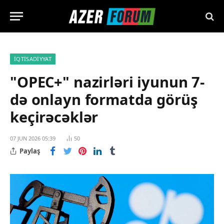
İQTISADIYYAT
"OPEC+" nazirləri iyunun 7-
də onlayn formatda görüş
keçirəcəklər
07 JUN 2026 05:39
50
Paylaş