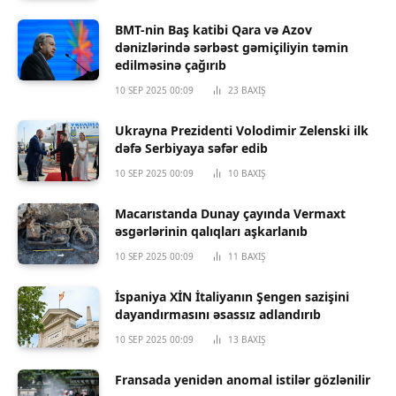
BMT-nin Baş katibi Qara və Azov
dənizlərində sərbəst gəmiçiliyin təmin
edilməsinə çağırıb
10 SEP 2025 00:09
23
BAXIŞ
Ukrayna Prezidenti Volodimir Zelenski ilk
dəfə Serbiyaya səfər edib
10 SEP 2025 00:09
10
BAXIŞ
Macarıstanda Dunay çayında Vermaxt
əsgərlərinin qalıqları aşkarlanıb
10 SEP 2025 00:09
11
BAXIŞ
İspaniya XİN İtaliyanın Şengen sazişini
dayandırmasını əsassız adlandırıb
10 SEP 2025 00:09
13
BAXIŞ
Fransada yenidən anomal istilər gözlənilir