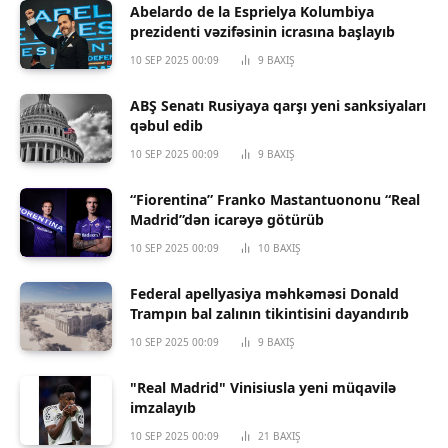
Abelardo de la Esprielya Kolumbiya
prezidenti vəzifəsinin icrasına başlayıb
10 SEP 2025 00:09
9
BAXIŞ
ABŞ Senatı Rusiyaya qarşı yeni sanksiyaları
qəbul edib
10 SEP 2025 00:09
9
BAXIŞ
“Fiorentina” Franko Mastantuononu “Real
Madrid”dən icarəyə götürüb
10 SEP 2025 00:09
10
BAXIŞ
Federal apellyasiya məhkəməsi Donald
Trampın bal zalının tikintisini dayandırıb
10 SEP 2025 00:09
9
BAXIŞ
"Real Madrid" Vinisiusla yeni müqavilə
imzalayıb
10 SEP 2025 00:09
21
BAXIŞ