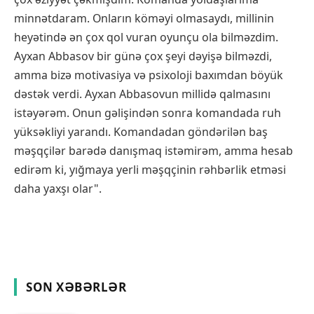
minnətdaram. Onların köməyi olmasaydı, millinin
heyətində ən çox qol vuran oyunçu ola bilməzdim.
Ayxan Abbasov bir günə çox şeyi dəyişə bilməzdi,
amma bizə motivasiya və psixoloji baxımdan böyük
dəstək verdi. Ayxan Abbasovun millidə qalmasını
istəyərəm. Onun gəlişindən sonra komandada ruh
yüksəkliyi yarandı. Komandadan göndərilən baş
məşqçilər barədə danışmaq istəmirəm, amma hesab
edirəm ki, yığmaya yerli məşqçinin rəhbərlik etməsi
daha yaxşı olar".
SON XƏBƏRLƏR