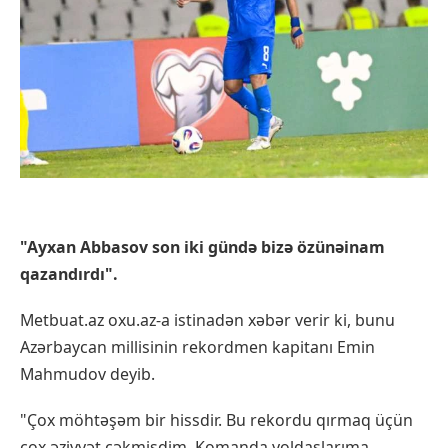
"Ayxan Abbasov son iki gündə bizə özünəinam
qazandırdı".
Metbuat.az oxu.az-a istinadən xəbər verir ki,
b
unu
Azərbaycan millisinin rekordmen kapitanı Emin
Mahmudov deyib.
"Çox möhtəşəm bir hissdir. Bu rekordu qırmaq üçün
çox əziyyət çəkmişdim. Komanda yoldaşlarıma