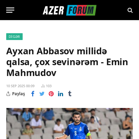
DIGƏR
Ayxan Abbasov millidə
qalsa, çox sevinərəm - Emin
Mahmudov
10 SEP 2025 00:09
103
Paylaş