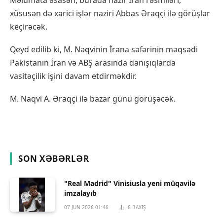
xüsusən də xarici işlər naziri Abbas Əraqçi ilə görüşlər
keçirəcək.
Qeyd edilib ki, M. Nəqvinin İrana səfərinin məqsədi
Pakistanın İran və ABŞ arasında danışıqlarda
vasitəçilik işini davam etdirməkdir.
M. Naqvi A. Əraqçi ilə bazar günü görüşəcək.
SON XƏBƏRLƏR
"Real Madrid" Vinisiusla yeni müqavilə
imzalayıb
07 JUN 2026 01:46
6
BAXIŞ