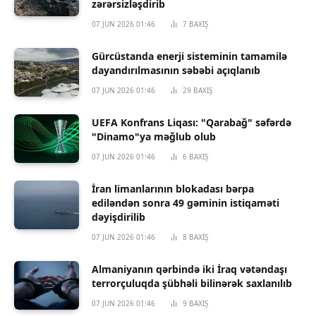
zərərsizləşdirib
07 JUN 2026 01:46
7
BAXIŞ
Gürcüstanda enerji sisteminin tamamilə
dayandırılmasının səbəbi açıqlanıb
07 JUN 2026 01:46
29
BAXIŞ
UEFA Konfrans Liqası: "Qarabağ" səfərdə
"Dinamo"ya məğlub olub
07 JUN 2026 01:46
6
BAXIŞ
İran limanlarının blokadası bərpa
ediləndən sonra 49 gəminin istiqaməti
dəyişdirilib
07 JUN 2026 01:46
8
BAXIŞ
Almaniyanın qərbində iki İraq vətəndaşı
terrorçuluqda şübhəli bilinərək saxlanılıb
07 JUN 2026 01:46
9
BAXIŞ