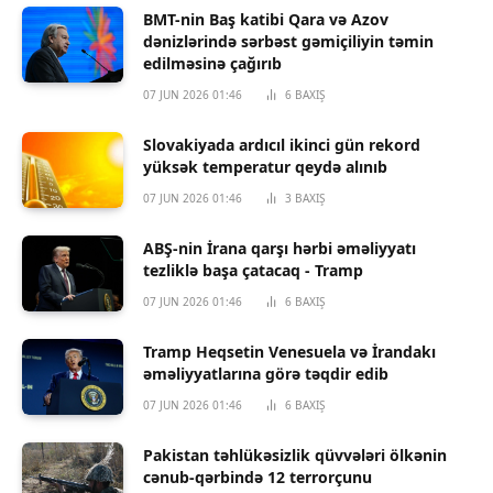
BMT-nin Baş katibi Qara və Azov
dənizlərində sərbəst gəmiçiliyin təmin
edilməsinə çağırıb
07 JUN 2026 01:46
6
BAXIŞ
Slovakiyada ardıcıl ikinci gün rekord
yüksək temperatur qeydə alınıb
07 JUN 2026 01:46
3
BAXIŞ
ABŞ-nin İrana qarşı hərbi əməliyyatı
tezliklə başa çatacaq - Tramp
07 JUN 2026 01:46
6
BAXIŞ
Tramp Heqsetin Venesuela və İrandakı
əməliyyatlarına görə təqdir edib
07 JUN 2026 01:46
6
BAXIŞ
Pakistan təhlükəsizlik qüvvələri ölkənin
cənub-qərbində 12 terrorçunu