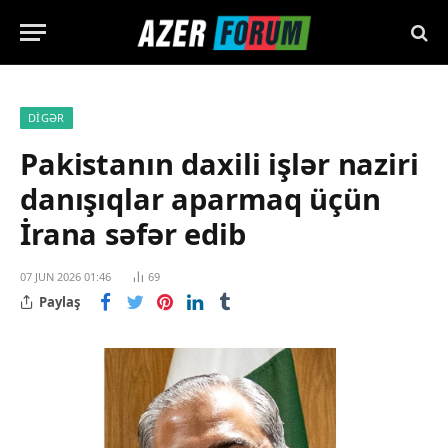
DIGƏR
Pakistanın daxili işlər naziri
danışıqlar aparmaq üçün
İrana səfər edib
07 JUN 2026 01:46
69
Paylaş