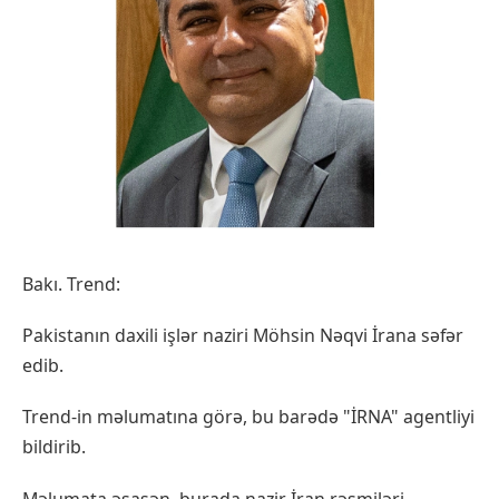
Bakı. Trend:
Pakistanın daxili işlər naziri Möhsin Nəqvi İrana səfər
edib.
Trend-in məlumatına görə, bu barədə "İRNA" agentliyi
bildirib.
Məlumata əsasən, burada nazir İran rəsmiləri,