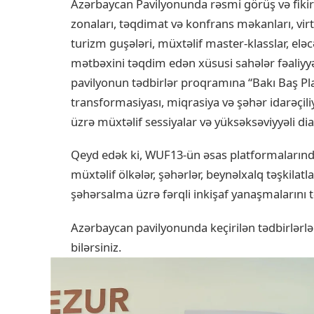
Azərbaycan Pavilyonunda rəsmi görüş və fiki
zonaları, təqdimat və konfrans məkanları, virtua
turizm guşələri, müxtəlif master-klasslar, elə
mətbəxini təqdim edən xüsusi sahələr fəaliyyə
pavilyonun tədbirlər proqramına “Bakı Baş Pla
transformasiyası, miqrasiya və şəhər idarəçiliy
üzrə müxtəlif sessiyalar və yüksəksəviyyəli dial
Qeyd edək ki, WUF13-ün əsas platformalarında
müxtəlif ölkələr, şəhərlər, beynəlxalq təşkilatl
şəhərsalma üzrə fərqli inkişaf yanaşmalarını t
Azərbaycan pavilyonunda keçirilən tədbirlərl
bilərsiniz.