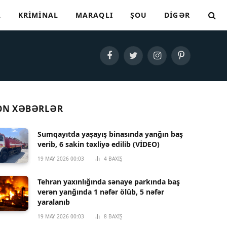
A
KRIMINAL
MARAQLI
ŞOU
DIGƏR
Facebook
Twitter
Instagram
Pinterest
ON XƏBƏRLƏR
Sumqayıtda yaşayış binasında yanğın baş
verib, 6 sakin təxliyə edilib (VİDEO)
19 MAY 2026 00:03
4
BAXIŞ
Tehran yaxınlığında sənaye parkında baş
verən yanğında 1 nəfər ölüb, 5 nəfər
yaralanıb
19 MAY 2026 00:03
8
BAXIŞ