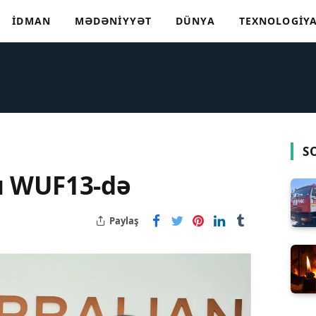
İDMAN
MƏDƏNIYYƏT
DÜNYA
TEXNOLOGIY
S
u WUF13-də
Paylaş