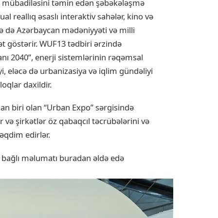
r mübadiləsini təmin edən şəbəkələşmə
l reallıq əsaslı interaktiv sahələr, kino və
cə də Azərbaycan mədəniyyəti və milli
t göstərir. WUF13 tədbiri ərzində
nı 2040”, enerji sistemlərinin rəqəmsal
i, eləcə də urbanizasiya və iqlim gündəliyi
oqlar daxildir.
n biri olan “Urban Expo” sərgisində
ar və şirkətlər öz qabaqcıl təcrübələrini və
əqdim edirlər.
ə bağlı məlumatı buradan əldə edə