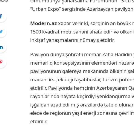
Ümumdünya Şəhərsalma Forumunun 13-cü sess
YLAŞ
“Urban Expo” sərgisində Azərbaycan pavilyonu 
Modern.az
xəbər verir ki, sərginin ən böyük 
1500 kvadrat metr sahəni əhatə edir və ölkən
inkişaf yanaşmalarını nümayiş etdirir.
Pavilyon dünya şöhrətli memar Zaha Hadidin 
memarlıq konsepsiyasının elementləri nəzərə 
pavilyonunun qalereya məkanında ölkənin şəhə
mədəni irsi, ekoloji təşəbbüslər, turizm pot
etdirilir. Pavilyonda həmçinin Azərbaycanın Q
rayonlarında həyata keçirdiyi yenidənqurma 
işğaldan azad edilmiş ərazilərdə tətbiq olunan “a
eləcə də regionun yaşıl enerji zonasına çevri
etdirilir.