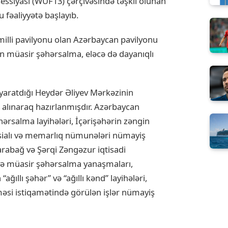
iyası (WUF13) çərçivəsində təşkil olunan
fəaliyyətə başlayıb.
milli pavilyonu olan Azərbaycan pavilyonu
in müasir şəhərsalma, eləcə də dayanıqlı
yaratdığı Heydər Əliyev Mərkəzinin
alınaraq hazırlanmışdır. Azərbaycan
rsalma layihələri, İçərişəhərin zəngin
ensialı və memarlıq nümunələri nümayiş
arabağ və Şərqi Zəngəzur iqtisadi
və müasir şəhərsalma yanaşmaları,
ğıllı şəhər” və “ağıllı kənd” layihələri,
lməsi istiqamətində görülən işlər nümayiş