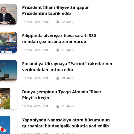
Prezident İlham Əliyev Sinqapur
Prezidentini təbrik edib
19 MAY 2026 00:03
12
BAXIŞ
Filippində əlverişsiz hava şəraiti 380
mindən çox insana zərər vurub
19 MAY 2026 00:03
11
BAXIŞ
Finlandiya Ukraynaya "Patriot" raketlərinin
verilməkdən imtina edib
19 MAY 2026 00:03
10
BAXIŞ
Dünya çempionu Tyaqo Almada “River
Pleyt”ə keçib
19 MAY 2026 00:03
11
BAXIŞ
Yaponiyada Naqasakiyə atom hücumunun
qurbanları bir dəqiqəlik sükutla yad edilib