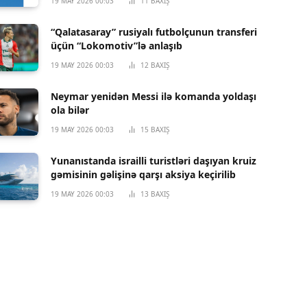
19 MAY 2026 00:03
11
BAXIŞ
“Qalatasaray” rusiyalı futbolçunun transferi
üçün “Lokomotiv”lə anlaşıb
19 MAY 2026 00:03
12
BAXIŞ
Neymar yenidən Messi ilə komanda yoldaşı
ola bilər
19 MAY 2026 00:03
15
BAXIŞ
Yunanıstanda israilli turistləri daşıyan kruiz
gəmisinin gəlişinə qarşı aksiya keçirilib
19 MAY 2026 00:03
13
BAXIŞ