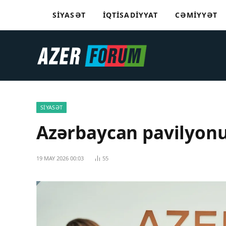
SIYASƏT
İQTISADIYYAT
CƏMIYYƏT
SIYASƏT
Azərbaycan pavilyon
19 MAY 2026 00:03
55