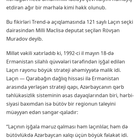
etdirən ağır bir mərhələ kimi həkk olunub.
Bu fikirləri Trend-ə açıqlamasında 121 saylı Laçın seçki
dairəsindən Milli Məclisə deputat seçilən Rövşən
Muradov deyib.
Millət vəkili xatırladıb ki, 1992-ci il mayın 18-də
Ermənistan silahlı qüvvələri tərəfindən işğal edilən
Laçın rayonu böyük strateji əhəmiyyətə malik idi.
Laçın — Qarabağın dağlıq hissəsi ilə Ermənistan
arasında yerləşən strateji qapı, Azərbaycanın qərb
təhlükəsizlik sisteminin əsas dayaqlarından biri, hərbi-
siyasi baxımdan isə bütöv bir regionun taleyini
müəyyən edən səngər-qaladır:
“Laçının işğala məruz qalması həm laçınlılar, həm də
bütövlükdə Azərbaycan xalqı üçün böyük fəlakət idi.