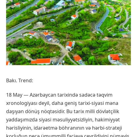
Bakı. Trend:
18 May — Azərbaycan tarixində sadəcə təqvim
xronologiyası deyil, daha geniş tarixi-siyasi məna
daşıyan dönüş nöqtəsidir. Bu tarix milli dövlətçilik
yaddaşımızda siyasi məsuliyyətsizliyin, hakimiyyət
hərisliyinin, idarəetmə böhranının və hərbi-strateji
korluğun necə ümummilli faciəyə çevrildiyini nümayiş