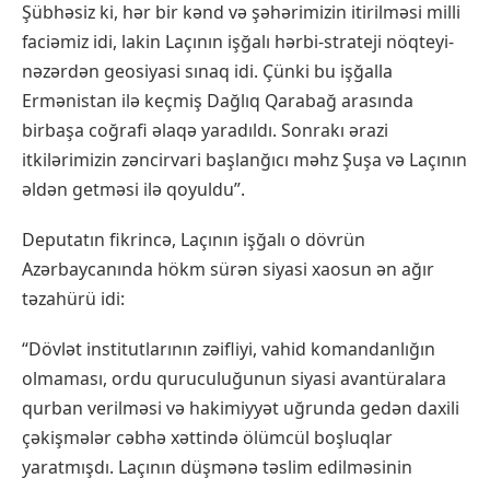
Şübhəsiz ki, hər bir kənd və şəhərimizin itirilməsi milli
faciəmiz idi, lakin Laçının işğalı hərbi-strateji nöqteyi-
nəzərdən geosiyasi sınaq idi. Çünki bu işğalla
Ermənistan ilə keçmiş Dağlıq Qarabağ arasında
birbaşa coğrafi əlaqə yaradıldı. Sonrakı ərazi
itkilərimizin zəncirvari başlanğıcı məhz Şuşa və Laçının
əldən getməsi ilə qoyuldu”.
Deputatın fikrincə, Laçının işğalı o dövrün
Azərbaycanında hökm sürən siyasi xaosun ən ağır
təzahürü idi:
“Dövlət institutlarının zəifliyi, vahid komandanlığın
olmaması, ordu quruculuğunun siyasi avantüralara
qurban verilməsi və hakimiyyət uğrunda gedən daxili
çəkişmələr cəbhə xəttində ölümcül boşluqlar
yaratmışdı. Laçının düşmənə təslim edilməsinin