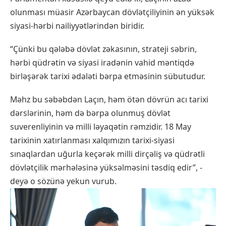
olunması müasir Azərbaycan dövlətçiliyinin ən yüksək
siyasi-hərbi nailiyyətlərindən biridir.
“Çünki bu qələbə dövlət zəkasının, strateji səbrin,
hərbi qüdrətin və siyasi iradənin vahid məntiqdə
birləşərək tarixi ədaləti bərpa etməsinin sübutudur.
Məhz bu səbəbdən Laçın, həm ötən dövrün acı tarixi
dərslərinin, həm də bərpa olunmuş dövlət
suverenliyinin və milli ləyaqətin rəmzidir. 18 May
tarixinin xatırlanması xalqımızın tarixi-siyasi
sınaqlardan uğurla keçərək milli dirçəliş və qüdrətli
dövlətçilik mərhələsinə yüksəlməsini təsdiq edir”, -
deyə o sözünə yekun vurub.