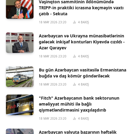
Vaşinqton sammitinin ildönümündə
TRIPP-in praktiki icrasına keçməyin vaxtı
çatıb - Sekuta
18 MAY 2026 23:20
4
BAXIŞ
Azərbaycan və Ukrayna münasibətlərinin
gələcək inkişaf konturları Kiyevdə cızıldı -
Azər Qarayev
18 MAY 2026 23:20
4
BAXIŞ
Bu gün Azərbaycan vasitəsilə Ermənistana
buğda və daş kömür göndəriləcək
18 MAY 2026 23:20
4
BAXIŞ
"Fitch" Azərbaycanın bank sektorunun
əməliyyat mühiti ilə bağlı
qiymətləndirməsini yaxşılaşdırıb
18 MAY 2026 23:20
4
BAXIŞ
Azərbaycan valyuta bazarının həftəlik