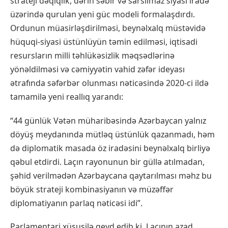
strateji dəqiqlik, dərin səbir və sarsılmaz siyasi iradə
üzərində qurulan yeni güc modeli formalaşdırdı.
Ordunun müasirləşdirilməsi, beynəlxalq müstəvidə
hüquqi-siyasi üstünlüyün təmin edilməsi, iqtisadi
resursların milli təhlükəsizlik məqsədlərinə
yönəldilməsi və cəmiyyətin vahid zəfər ideyası
ətrafında səfərbər olunması nəticəsində 2020-ci ildə
tamamilə yeni reallıq yarandı:
“44 günlük Vətən müharibəsində Azərbaycan yalnız
döyüş meydanında mütləq üstünlük qazanmadı, həm
də diplomatik masada öz iradəsini beynəlxalq birliyə
qəbul etdirdi. Laçın rayonunun bir güllə atılmadan,
şəhid verilmədən Azərbaycana qaytarılması məhz bu
böyük strateji kombinasiyanın və müzəffər
diplomatiyanın parlaq nəticəsi idi”.
Parlamentari xüsusilə qeyd edib ki, Laçının azad