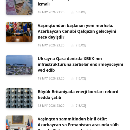
icmalı
18 MAY 2026 23:20
6
BAXIŞ
Vaşinqtondan başlanan yeni mərhələ:
Azərbaycan Cənubi Qafqazın gələcəyini
necə dəyişdi?
18 MAY 2026 23:20
7
BAXIŞ
Ukrayna Qara dənizdə XBKK-nın
infrastrukturuna zərbələr endirməyəcəyini
vəd edib
18 MAY 2026 23:20
7
BAXIŞ
Böyük Britaniyada enerji borcları rekord
həddə çatıb
18 MAY 2026 23:20
7
BAXIŞ
Vaşinqton sammitindən bir il ötür:
Azərbaycan və Ermənistan arasında sülh