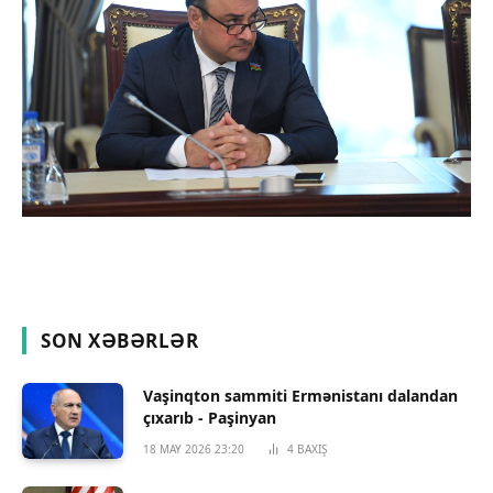
SON XƏBƏRLƏR
Vaşinqton sammiti Ermənistanı dalandan
çıxarıb - Paşinyan
18 MAY 2026 23:20
4
BAXIŞ