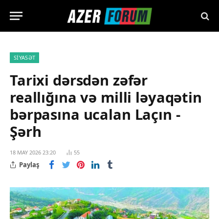
SIYASƏT
Tarixi dərsdən zəfər
reallığına və milli ləyaqətin
bərpasına ucalan Laçın -
Şərh
18 MAY 2026 23:20
55
Paylaş