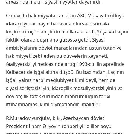
arxasında məkrli siyasi niyyətlər dayanırdı.
O dövrdə hakimiyyətə can atan AXC-Müsavat cütlüyü
idarəçiliyi hər nəyin bahasına olursa-olsun ələ
keçirmək üçün ən çirkin üsullara əl atdı, Şuşa və Laçını
faktiki olaraq düşmənə güzəştə getdi. Siyasi
ambisiyalarını dövlət maraqlarından üstün tutan və
hakimiyyəti zəbt edən bu qüvvələrin xəyanəti,
fəaliyyətsizliyi nəticəsində artıq 1993-cü ilin aprelində
Kəlbəcər də işğal altına düşdü. Bu baxımdan, Laçının
işğalı yalnız hərbi məğlubiyyət kimi deyil, həm də
siyasi səriştəsizliyin, idarəçilik məsuliyyətsizliyinin və
dövlətçilik təfəkküründən məhrumluğun tarixi
ittihamnaməsi kimi qiymətləndirilməlidir”.
R.Muradov vurğulayıb ki, Azərbaycan dövləti
Prezident İlham Əliyevin rəhbərliyi ilə illər boyu